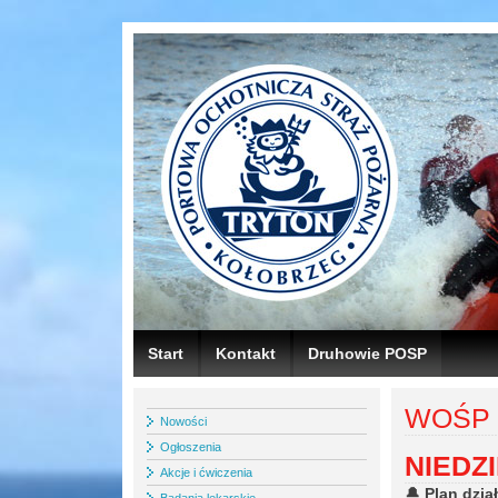
Start
Kontakt
Druhowie POSP
WOŚP 
Nowości
Ogłoszenia
NIEDZI
Akcje i ćwiczenia
🔔
Plan dzia