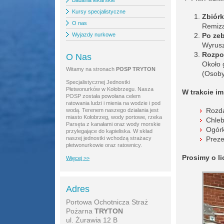
Badania lekarskie
Kursy specjalistyczne
Zbiórk
O nas
Remiza
Wyjazdy nurkowe
Po zeb
Wyrusz
Rozpo
O Nas
Około 
Witamy na stronach
POSP TRYTON
(Osoby
Specjalistycznej Jednostki
Płetwonurków w Kołobrzegu. Nasza
W trakcie im
POSP została powołana celem
ratowania ludzi i mienia na wodzie i pod
Rozd
wodą. Terenem naszego działania jest
miasto Kołobrzeg, wody portowe, rzeka
Chleb
Parsęta z kanałami oraz wody morskie
Ogórk
przylegające do kąpieliska. W skład
naszej jednostki wchodzą strażacy
Preze
płetwonurkowie oraz ratownicy.
Prosimy o li
Więcej >>
Adres
Portowa Ochotnicza Straż
Pożarna
TRYTON
ul. Żurawia 12 B