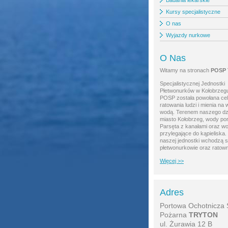
Badania lekarskie
Kursy specjalistyczne
O nas
Wyjazdy nurkowe
O Nas
Witamy na stronach
POSP
Specjalistycznej Jednostki
Płetwonurków w Kołobrzeg
POSP została powołana ce
ratowania ludzi i mienia na 
wodą. Terenem naszego dzia
miasto Kołobrzeg, wody po
Parsęta z kanałami oraz w
przylegające do kąpieliska.
naszej jednostki wchodzą 
płetwonurkowie oraz ratown
Więcej >>
Adres
Portowa Ochotnicza 
Pożarna
TRYTON
ul. Żurawia 12 B