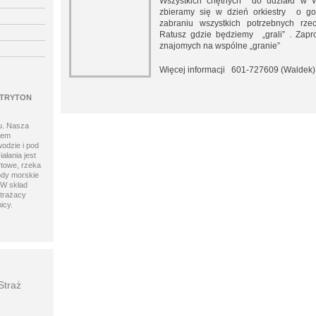
Wszystkich chętnych do udziału w 
zbieramy się w dzień orkiestry o go
zabraniu wszystkich potrzebnych rz
Ratusz gdzie będziemy „grali” . Zap
znajomych na wspólne „granie”
Więcej informacji 601-727609 (Waldek)
 TRYTON
u. Nasza
lem
wodzie i pod
łania jest
rtowe, rzeka
ody morskie
 W skład
strażacy
icy.
Straż