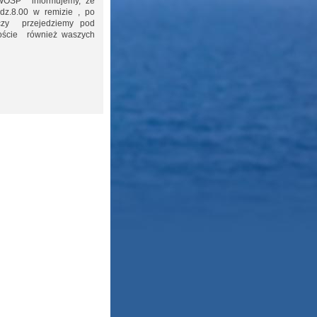
WOŚP informujemy, że
dz.8.00 w remizie , po
eczy przejedziemy pod
roście również waszych